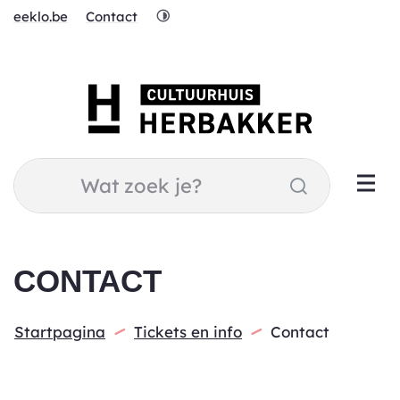
Naar
Hoog
eeklo.be
Contact
inhoud
contrast
Cultuurhuis
Herbakker
Wat
Zoeken
zoek
je?
CONTACT
Startpagina
Tickets en info
Contact