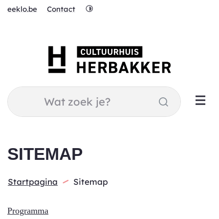
Naar
Hoog
eeklo.be
Contact
inhoud
contrast
Cultuurhuis
Herbakker
Wat
Zoeken
zoek
je?
SITEMAP
Startpagina
Sitemap
Programma