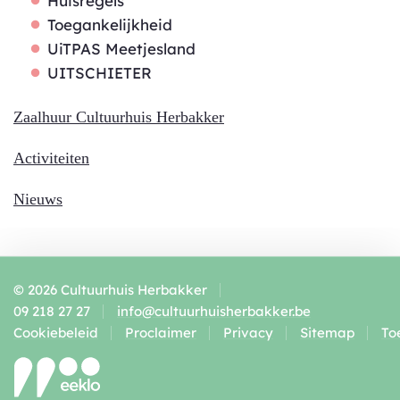
Huisregels
Toegankelijkheid
UiTPAS Meetjesland
UITSCHIETER
Zaalhuur Cultuurhuis Herbakker
Activiteiten
Nieuws
© 2026 Cultuurhuis Herbakker
Adres
Tel.
E-
09 218 27 27
info
@
cultuurhuisherbakker.be
mail
Cookiebeleid
Proclaimer
Privacy
Sitemap
To