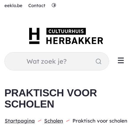
Naar
Hoog
eeklo.be
Contact
inhoud
contrast
Cultuurhuis
Herbakker
Wat
Zoeken
zoek
je?
PRAKTISCH VOOR
SCHOLEN
Startpagina
Scholen
Praktisch voor scholen