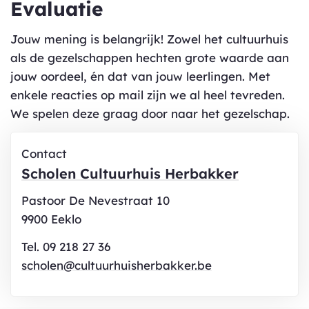
Evaluatie
Jouw mening is belangrijk! Zowel het cultuurhuis
als de gezelschappen hechten grote waarde aan
jouw oordeel, én dat van jouw leerlingen. Met
enkele reacties op mail zijn we al heel tevreden.
We spelen deze graag door naar het gezelschap.
Contact
Scholen Cultuurhuis Herbakker
Adres
Pastoor De Nevestraat 10
,
9900
Eeklo
Tel.
09 218 27 36
E-
scholen
@
cultuurhuisherbakker.be
mail