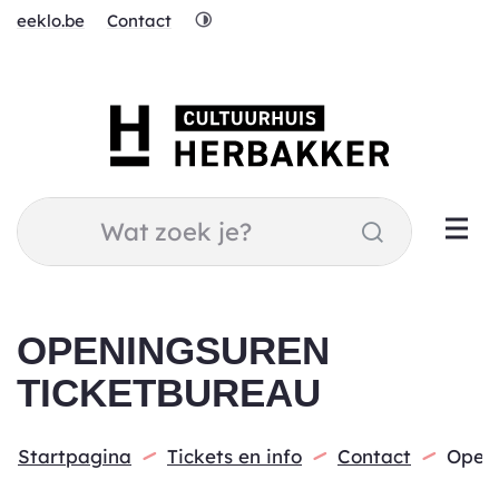
Naar
Hoog
eeklo.be
Contact
inhoud
contrast
Cultuurhuis
Herbakker
Wat
Zoeken
zoek
je?
OPENINGSUREN
TICKETBUREAU
Startpagina
Tickets en info
Contact
Openi