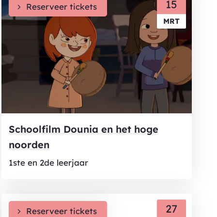
MA
15
Reserveer tickets
MRT
Schoolfilm Dounia en het hoge
noorden
1ste en 2de leerjaar
DI
27
Reserveer tickets