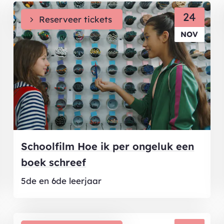
DI
24
Reserveer tickets
NOV
Schoolfilm Hoe ik per ongeluk een
boek schreef
5de en 6de leerjaar