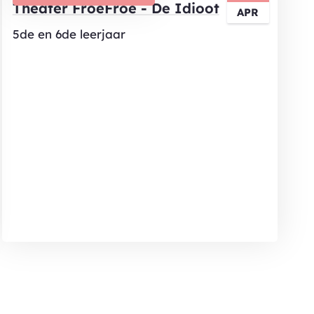
Theater FroeFroe - De Idioot
APR
5de en 6de leerjaar