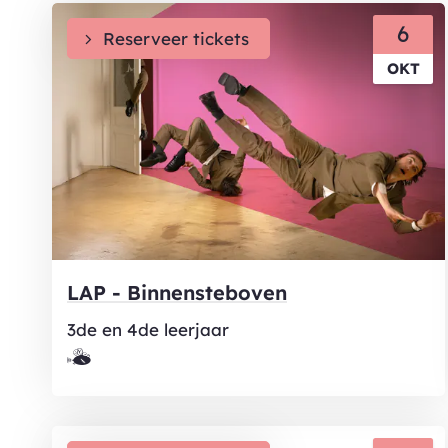
DI
6
Reserveer tickets
OKT
LAP - Binnensteboven
3de en 4de leerjaar
Samen
met
kinderen
eropuit!