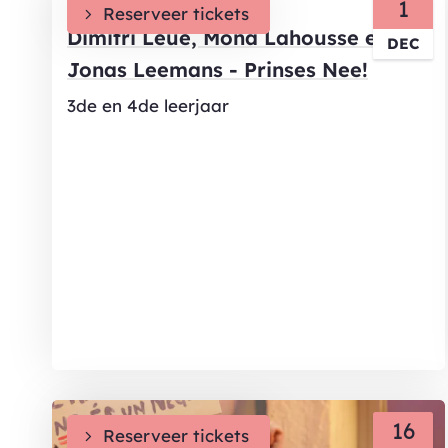
DI
1
Reserveer tickets
Dimitri Leue, Mona Lahousse en
DEC
Jonas Leemans - Prinses Nee!
3de en 4de leerjaar
DI
16
Reserveer tickets