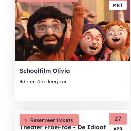
MRT
Schoolfilm Olivia
3de en 4de leerjaar
DI
27
Reserveer tickets
Theater FroeFroe - De Idioot
APR