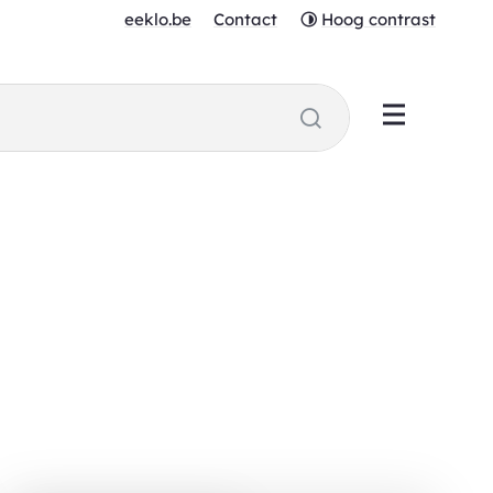
eeklo.be
Contact
Hoog contrast
men
Zoeken