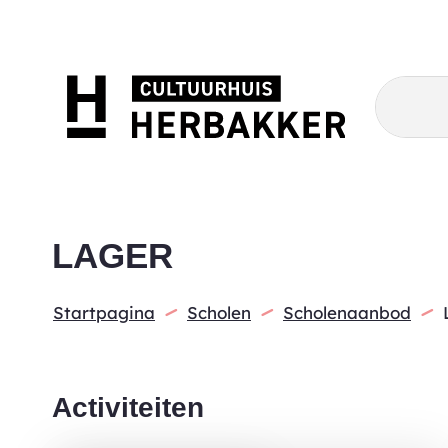
Cultuurhuis
Wat
zoek
Herbakker
je?
LAGER
Startpagina
Scholen
Scholenaanbod
Activiteiten