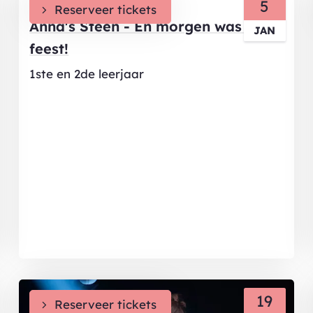
DI
5
Reserveer tickets
Anna's Steen - En morgen was het
JAN
feest!
1ste en 2de leerjaar
VR
19
Reserveer tickets