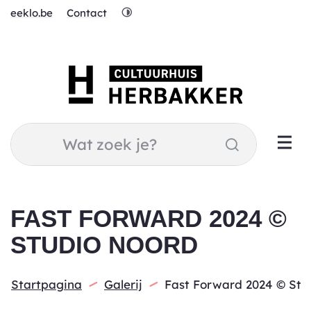
Naar
Hoog
eeklo.be
Contact
inhoud
contrast
Cultuurhuis
Herbakker
Wat
Zoeken
zoek
je?
FAST FORWARD 2024 ©
STUDIO NOORD
Startpagina
Galerij
Fast Forward 2024 © Stu