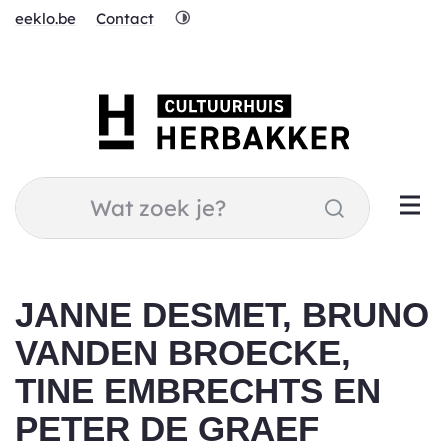
Naar
Hoog
eeklo.be
Contact
inhoud
contrast
Cultuurhuis
Herbakker
Wat
Zoeken
zoek
je?
JANNE DESMET, BRUNO
VANDEN BROECKE,
TINE EMBRECHTS EN
PETER DE GRAEF